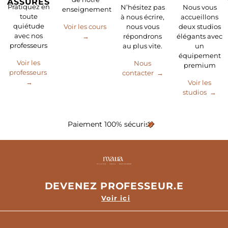
ASSURÉS
Pratiquez en
N’hésitez pas
Nous vous
enseignement
toute
à nous écrire,
accueillons
quiétude
Voir les cours
nous vous
deux studios
avec nos
→
répondrons
élégants avec
professeurs
au plus vite.
un
équipement
Voir les
Nous
premium
professeurs
contacter →
→
Voir les
studios →
Paiement 100% sécurisé
DEVENEZ PROFESSEUR.E
Voir ici