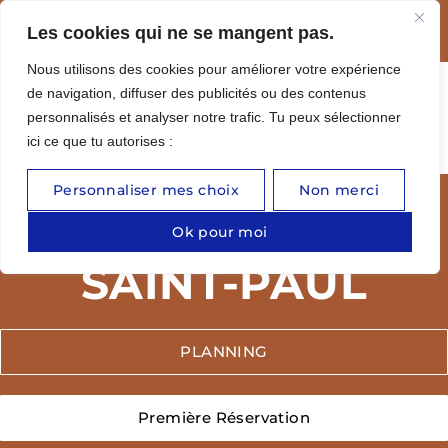
Nouvelle boutique : venez découvrir nos
Les cookies qui ne se mangent pas.
petits trésors
Nous utilisons des cookies pour améliorer votre expérience
de navigation, diffuser des publicités ou des contenus
personnalisés et analyser notre trafic. Tu peux sélectionner
MON
Réserver
COMPTE
ici ce que tu autorises :
Personnaliser mes choix
Non merci
PLANNING MAUA
Ok pour moi
SAINT-PAUL
PLANNING
Première Réservation