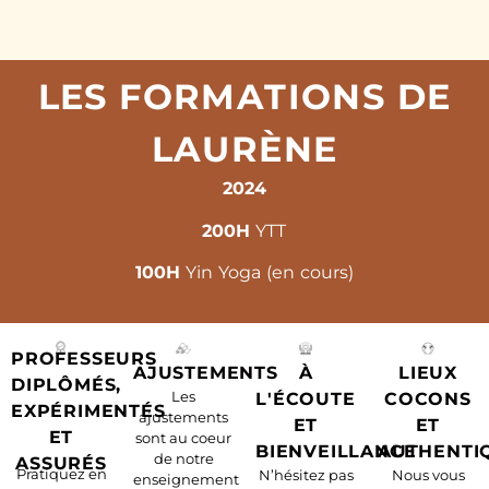
LES FORMATIONS DE
LAURÈNE
2024
200H
YTT
100H
Yin
Yoga
(en
cours)
PROFESSEURS
AJUSTEMENTS
À
LIEUX
DIPLÔMÉS,
Les
L'ÉCOUTE
COCONS
EXPÉRIMENTÉS
ajustements
ET
ET
ET
sont au coeur
BIENVEILLANCE
AUTHENTI
de notre
ASSURÉS
Pratiquez en
N’hésitez pas
Nous vous
enseignement