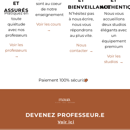
ET
ET
ET
sont au coeur
BIENVEILLANCE
AUTHENTI
de notre
ASSURÉS
Pratiquez en
N’hésitez pas
Nous vous
enseignement
toute
à nous écrire,
accueillons
quiétude
Voir les cours
nous vous
deux studios
avec nos
→
répondrons
élégants avec
professeurs
au plus vite.
un
équipement
Voir les
Nous
premium
professeurs
contacter →
→
Voir les
studios →
Paiement 100% sécurisé
DEVENEZ PROFESSEUR.E
Voir ici