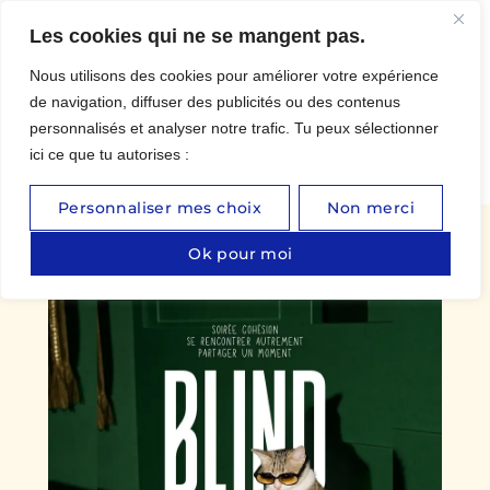
Les cookies qui ne se mangent pas.
Nous utilisons des cookies pour améliorer votre expérience
BLINDTEST CARRÉ KTDRAL X
de navigation, diffuser des publicités ou des contenus
personnalisés et analyser notre trafic. Tu peux sélectionner
MAUA YOGA
ici ce que tu autorises :
Personnaliser mes choix
Non merci
PRÉCÉDENT
COMMENT ANNULER MON ABONNEMENT ?
Ok pour moi